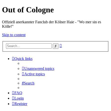
Out of Cologne
Offiziell anerkannter Fanclub der Kölner Haie - "Wo mer sin es
Kölle!"
Skip to content
Advanced
Search
search
Quick links
Unanswered topics
Active topics
Search
FAQ
Login
Register