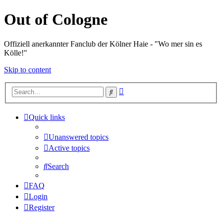
Out of Cologne
Offiziell anerkannter Fanclub der Kölner Haie - "Wo mer sin es
Kölle!"
Skip to content
Advanced
Search
search
Quick links
Unanswered topics
Active topics
Search
FAQ
Login
Register